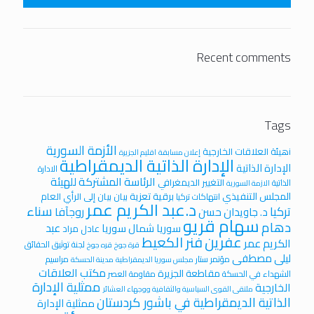
Recent comments
Tags
الأزمة السورية
iهيئة العلاقات الخارجية
إعلان مسابقة
اقليم الجزيرة
الإدارة الذاتية الديمقراطية
الإدارة الذاتية
الادارة
الرئاسة المشتركة للهيئة
التغيير الديمغرافي
الذاتية
الازمة السورية
المجلس التنفيذي
برقية تعزية
بيان
بيان إلى الرأي العام
انتهاكات تركيا
د.عبد الكريم عمر
سناء
تركيا
روجآفا
د. جاويدان حسن
سهام قريو
دهام
عبد
سوريا
شمال سوريا
عادل مراد
عفرين
فنر الكعيط
الكريم عمر
لجنة توثيق الحقائق
قرة جوخ
قره جوخ
ليلى مصطفى
مؤتمر ستار
مراسيم
مجلس سوريا الديمقراطية
مدينة الحسكة
مكتب العلاقات
مقاطعة الجزيرة
الشهداء في الحسكة
مقاومة العصر
ممثلية الإدارة
الخارجية
ملتقى القوى السياسية والثقافية ووجهاء العشائر
الذاتية الديمقراطية في باشور كردستان
ممثلية الإدارة