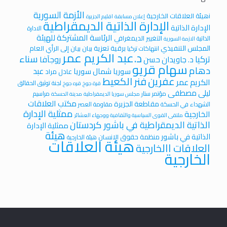
الأزمة السورية
iهيئة العلاقات الخارجية
إعلان مسابقة
اقليم الجزيرة
الإدارة الذاتية الديمقراطية
الإدارة الذاتية
الادارة
الرئاسة المشتركة للهيئة
التغيير الديمغرافي
الذاتية
الازمة السورية
المجلس التنفيذي
برقية تعزية
بيان
بيان إلى الرأي العام
انتهاكات تركيا
د.عبد الكريم عمر
سناء
تركيا
روجآفا
د. جاويدان حسن
سهام قريو
دهام
عبد
سوريا
شمال سوريا
عادل مراد
عفرين
فنر الكعيط
الكريم عمر
لجنة توثيق الحقائق
قرة جوخ
قره جوخ
ليلى مصطفى
مؤتمر ستار
مراسيم
مجلس سوريا الديمقراطية
مدينة الحسكة
مكتب العلاقات
مقاطعة الجزيرة
الشهداء في الحسكة
مقاومة العصر
ممثلية الإدارة
الخارجية
ملتقى القوى السياسية والثقافية ووجهاء العشائر
الذاتية الديمقراطية في باشور كردستان
ممثلية الإدارة
هيئة
الذاتية في باشور
منظمة حقوق الانسان
هيئة الخارجية
هيئة العلاقات
العلاقات االخارجية
الخارجية