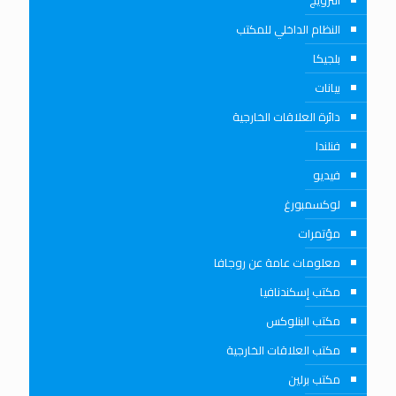
النرويج
النظام الداخلي للمكتب
بلجيكا
بيانات
دائرة العلاقات الخارجية
فنلندا
فيديو
لوكسمبورغ
مؤتمرات
معلومات عامة عن روجافا
مكتب إسكندنافيا
مكتب البنلوكس
مكتب العلاقات الخارجية
مكتب برلين