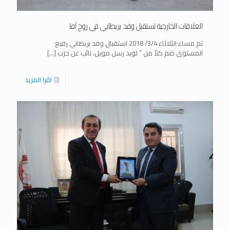
العلاقات الخارجية تستقبل وفد بريطاني في روج آفا
تم مساء الثلاثاء 3/4/ 2018 استقبال وفد بريطاني رفيع
المستوى ضم كلاً من ” لويد رسل مويل، نائب عن حزب
[…]
اقرا المزيد