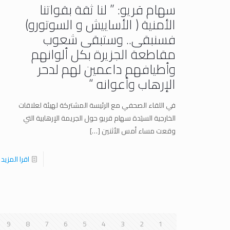
سهام قريو: ” لنا ثقة بقواتنا
الأمنية ( الأساييش و السوتورو)
فسنبقى.. وستبقى شعوب
مقاطعة الجزيرة بكل ألوانهم
وأطيافهم داعمين لهم لدحر
الإرهاب وأعوانه “
في اللقاء الصحفي مع الرئيسة المشتركة لهيئة لعلاقات
الخارجية السيَدة سهام قريو حول الجريمة الإرهابية التي
وقعت مساء أمس الأثنين
[…]
اقرا المزيد
9
8
7
6
5
4
3
2
1