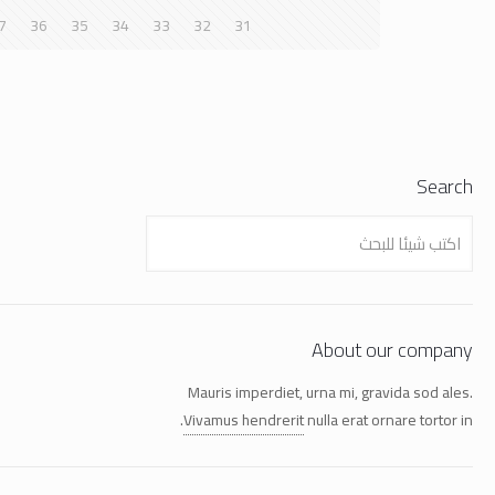
7
36
35
34
33
32
31
Search
About our company
Mauris imperdiet, urna mi, gravida sod ales.
Vivamus hendrerit
nulla erat ornare tortor in.