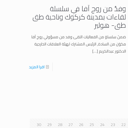
وفدٌ من روج آفا في سلسلة
لقاءات بمدينة كركوك وناحية طق
طق- هولير
ضمنَ سلسلةٍ من الفعاليات التقىَ وفد من مسؤولي روج آفا
مكوَن من السادة, الرئيس المشترك لهيئة العلاقات الخارجية
الدكتور عبدالكريم
[…]
اقرا المزيد
30
29
28
27
26
25
24
23
22