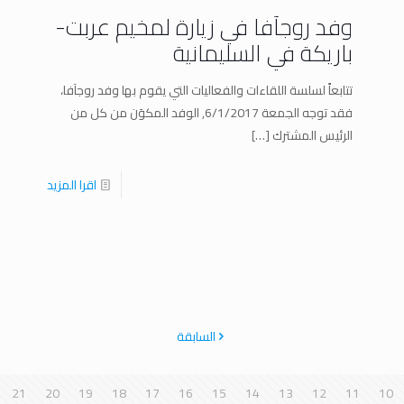
وفد روجآفا في زيارة لمخيم عربت-
باريكة في السليمانية
تتابعاً لسلسة اللقاءات والفعاليات التي يقوم بها وفد روجآفا،
فقد توجه الجمعة 6/1/2017, الوفد المكوَن من كل من
الرئيس المشترك
[…]
اقرا المزيد
السابقة
21
20
19
18
17
16
15
14
13
12
11
10