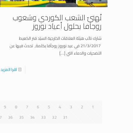
نُهنئ الشعب الكوردي وشعوب
روجآفا بحلول أعياد نوروز
شارك نائب هيئة العلاقات الخارجية السيَد فنر الكعيط
21/3/2017 في عيد نوروز روجآفا بكلمة, تحدث فيها عن
التضحيات والدماء التي
[…]
اقرا المزيد
9
8
7
6
5
4
3
2
1
7
36
35
34
33
32
31