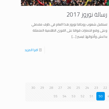
رسالة نوروز 2017
تستقبل شعوب روجافا نوروز هذا العام في ظرف مفصلي
وعلى وقع انتصارات قواتنا على القوى الظلامية المتمثلة
بداعش وأخواتها, ليسير
[…]
اقرا المزيد
30
29
28
27
26
25
24
23
22
55
54
53
52
51
50