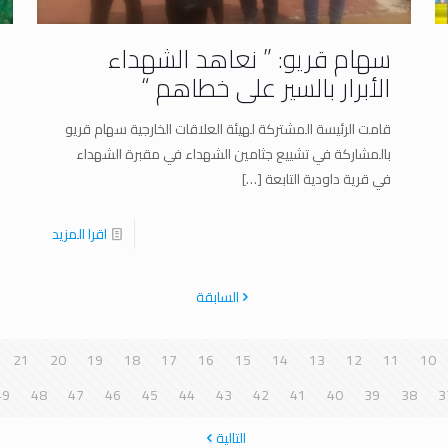
سهام قريو: ” نعاهد الشهداء
الأبرار بالسير على خطاهم “
قامت الرئيسة المشتركة لهيئة العلاقات الخارجية سهام قريو
بالمشاركة في تشييع جثامين الشهداء في مقبرة الشهداء
في قرية داودية التابعة
[…]
اقرا المزيد
السابقة
21
20
19
18
17
16
15
14
13
12
11
10
49
48
47
46
45
44
43
42
41
40
39
38
3
التالية