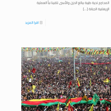
المحترم تحیة طیبة ببالغ الحزن والأسى تلقینا نبأ العملیة
الإرهابية الجبانة
[…]
اقرا المزيد