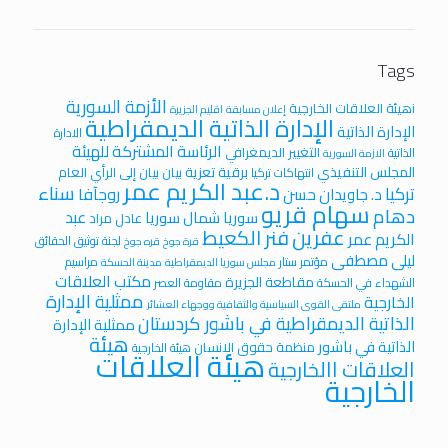
Tags
الأزمة السورية
iهيئة العلاقات الخارجية
إعلان مسابقة
اقليم الجزيرة
الإدارة الذاتية الديمقراطية
الإدارة الذاتية
الادارة
الرئاسة المشتركة للهيئة
التغيير الديمغرافي
الذاتية
الازمة السورية
المجلس التنفيذي
برقية تعزية
بيان
بيان إلى الرأي العام
انتهاكات تركيا
د.عبد الكريم عمر
سناء
تركيا
روجآفا
د. جاويدان حسن
سهام قريو
دهام
عبد
سوريا
شمال سوريا
عادل مراد
عفرين
فنر الكعيط
الكريم عمر
لجنة توثيق الحقائق
قرة جوخ
قره جوخ
ليلى مصطفى
مؤتمر ستار
مراسيم
مجلس سوريا الديمقراطية
مدينة الحسكة
مكتب العلاقات
مقاطعة الجزيرة
الشهداء في الحسكة
مقاومة العصر
ممثلية الإدارة
الخارجية
ملتقى القوى السياسية والثقافية ووجهاء العشائر
الذاتية الديمقراطية في باشور كردستان
ممثلية الإدارة
هيئة
الذاتية في باشور
منظمة حقوق الانسان
هيئة الخارجية
هيئة العلاقات
العلاقات االخارجية
الخارجية