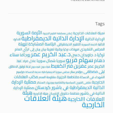
Tags
الأزمة السورية
iهيئة العلاقات الخارجية
إعلان مسابقة
اقليم الجزيرة
الإدارة الذاتية الديمقراطية
الإدارة الذاتية
الادارة
الرئاسة المشتركة للهيئة
التغيير الديمغرافي
الذاتية
الازمة السورية
المجلس التنفيذي
برقية تعزية
بيان
بيان إلى الرأي العام
انتهاكات تركيا
د.عبد الكريم عمر
سناء
تركيا
روجآفا
د. جاويدان حسن
سهام قريو
دهام
عبد
سوريا
شمال سوريا
عادل مراد
عفرين
فنر الكعيط
الكريم عمر
لجنة توثيق الحقائق
قرة جوخ
قره جوخ
ليلى مصطفى
مؤتمر ستار
مراسيم
مجلس سوريا الديمقراطية
مدينة الحسكة
مكتب العلاقات
مقاطعة الجزيرة
الشهداء في الحسكة
مقاومة العصر
ممثلية الإدارة
الخارجية
ملتقى القوى السياسية والثقافية ووجهاء العشائر
الذاتية الديمقراطية في باشور كردستان
ممثلية الإدارة
هيئة
الذاتية في باشور
منظمة حقوق الانسان
هيئة الخارجية
هيئة العلاقات
العلاقات االخارجية
الخارجية