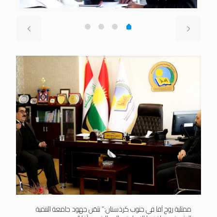
ممثلية روج آفا في جنوب كردستان:” نثمَن جهود جامعة التنمية