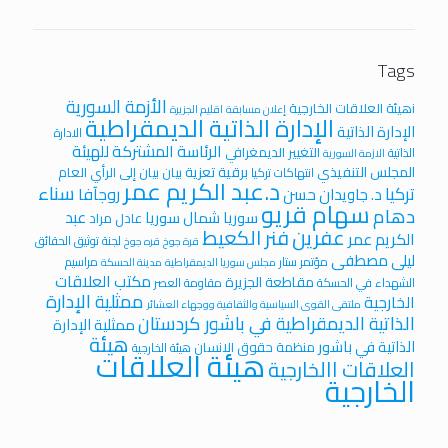
Tags
الأزمة السورية
iهيئة العلاقات الخارجية
إعلان مسابقة
اقليم الجزيرة
الإدارة الذاتية الديمقراطية
الإدارة الذاتية
الادارة
الرئاسة المشتركة للهيئة
التغيير الديمغرافي
الذاتية
الازمة السورية
المجلس التنفيذي
برقية تعزية
بيان
بيان إلى الرأي العام
انتهاكات تركيا
د.عبد الكريم عمر
سناء
تركيا
روجآفا
د. جاويدان حسن
سهام قريو
دهام
عبد
سوريا
شمال سوريا
عادل مراد
عفرين
فنر الكعيط
الكريم عمر
لجنة توثيق الحقائق
قرة جوخ
قره جوخ
ليلى مصطفى
مؤتمر ستار
مراسيم
مجلس سوريا الديمقراطية
مدينة الحسكة
مكتب العلاقات
مقاطعة الجزيرة
الشهداء في الحسكة
مقاومة العصر
ممثلية الإدارة
الخارجية
ملتقى القوى السياسية والثقافية ووجهاء العشائر
الذاتية الديمقراطية في باشور كردستان
ممثلية الإدارة
هيئة
الذاتية في باشور
منظمة حقوق الانسان
هيئة الخارجية
هيئة العلاقات
العلاقات االخارجية
الخارجية