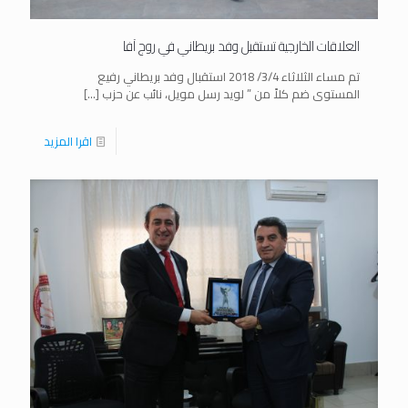
العلاقات الخارجية تستقبل وفد بريطاني في روج آفا
تم مساء الثلاثاء 3/4/ 2018 استقبال وفد بريطاني رفيع
المستوى ضم كلاً من ” لويد رسل مويل، نائب عن حزب
[…]
اقرا المزيد