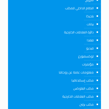
النرويج
النظام الداخلي للمكتب
بلجيكا
بيانات
دائرة العلاقات الخارجية
فنلندا
فيديو
لوكسمبورغ
مؤتمرات
معلومات عامة عن روجافا
مكتب إسكندنافيا
مكتب البنلوكس
مكتب العلاقات الخارجية
مكتب برلين