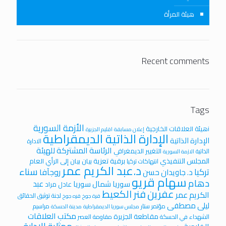
هيئة المرأة
Recent comments
Tags
الأزمة السورية
iهيئة العلاقات الخارجية
إعلان مسابقة
اقليم الجزيرة
الإدارة الذاتية الديمقراطية
الإدارة الذاتية
الادارة
الرئاسة المشتركة للهيئة
التغيير الديمغرافي
الذاتية
الازمة السورية
المجلس التنفيذي
برقية تعزية
بيان
بيان إلى الرأي العام
انتهاكات تركيا
د.عبد الكريم عمر
سناء
تركيا
روجآفا
د. جاويدان حسن
سهام قريو
دهام
عبد
سوريا
شمال سوريا
عادل مراد
عفرين
فنر الكعيط
الكريم عمر
لجنة توثيق الحقائق
قرة جوخ
قره جوخ
ليلى مصطفى
مؤتمر ستار
مراسيم
مجلس سوريا الديمقراطية
مدينة الحسكة
مكتب العلاقات
مقاطعة الجزيرة
الشهداء في الحسكة
مقاومة العصر